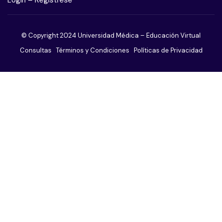
Trastorno obsesivo compulsivo
© Copyright 2024 Universidad Médica – Educación Virtual
Trastorno adictivo sin sustancias
Consultas
Términos y Condiciones
Políticas de Privacidad
Trastorno de ansiedad
Trastorno de la conducta alimentaria
Trastornos de la personalidad
Trastornos del sueño
Trastornos sexuales
Trastornos somatomorfos
Paciente agitado o violento
El paciente afectivo