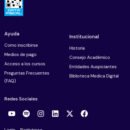
Mala praxis en psicoterapia
Obesidad y manejo nutricional
Ayuda
Institucional
El paciente suicida
Como inscribirse
Historia
Pericias psiquiatricas
Medios de pago
Consejo Académico
Psiconeuroendocrinologia
Acceso a los cursos
Entidades Auspiciantes
Preguntas Frecuentes
Parafilias
Biblioteca Medica Digital
(FAQ)
Salud mental del terapeuta
Redes Sociales
Sindrome de Burnout
Sme de estres postraumatico
Trastorno del control de los impulsos
Login
–
Regístrese