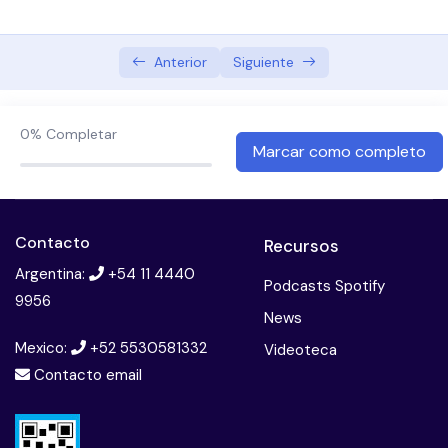
Abordaje terapeutico preventivo en oncologia
Bullying
Anterior
Siguiente
Cannabis, psicosis y esquizofrenia
0%
Completar
Consumo problematico de sustancias: Adiccion a
Marcar como completo
la cocaina
Terapia multifamiliar
Contacto
Recursos
El paciente borderline
Argentina:
+54 11 4440
Podcasts Spotify
9956
Esquizofrenia. diagnostico y tratamiento
News
Mexico:
+52 5530581332
Introduccion a la neuropsicologia
Videoteca
Contacto email
Introduccion a las imagenes en psiquiatria
Licencias psiquiatricas