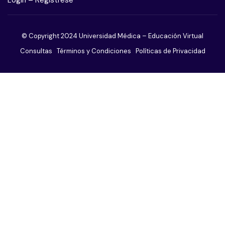
Trastorno obsesivo compulsivo
© Copyright 2024 Universidad Médica – Educación Virtual
Trastorno adictivo sin sustancias
Consultas
Términos y Condiciones
Políticas de Privacidad
Trastorno de ansiedad
Trastorno de la conducta alimentaria
Trastornos de la personalidad
Trastornos del sueño
Trastornos sexuales
Trastornos somatomorfos
Paciente agitado o violento
El paciente afectivo