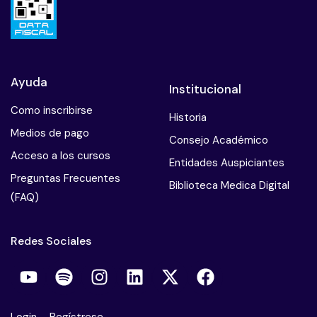
Mala praxis en psicoterapia
Obesidad y manejo nutricional
Ayuda
Institucional
El paciente suicida
Como inscribirse
Historia
Pericias psiquiatricas
Medios de pago
Consejo Académico
Psiconeuroendocrinologia
Acceso a los cursos
Entidades Auspiciantes
Preguntas Frecuentes
Parafilias
Biblioteca Medica Digital
(FAQ)
Salud mental del terapeuta
Redes Sociales
Sindrome de Burnout
Sme de estres postraumatico
Trastorno del control de los impulsos
Login
–
Regístrese