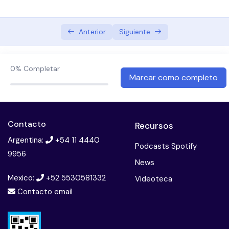
Abordaje terapeutico preventivo en oncologia
Bullying
Anterior
Siguiente
Cannabis, psicosis y esquizofrenia
0%
Completar
Consumo problematico de sustancias: Adiccion a
Marcar como completo
la cocaina
Terapia multifamiliar
Contacto
Recursos
El paciente borderline
Argentina:
+54 11 4440
Podcasts Spotify
9956
Esquizofrenia. diagnostico y tratamiento
News
Mexico:
+52 5530581332
Introduccion a la neuropsicologia
Videoteca
Contacto email
Introduccion a las imagenes en psiquiatria
Licencias psiquiatricas