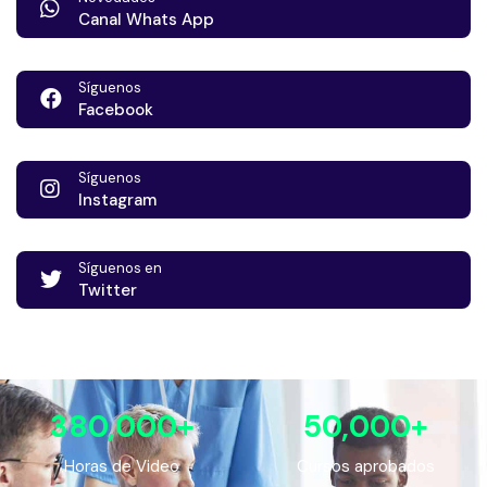
Canal Whats App
Síguenos
Facebook
Síguenos
Instagram
Síguenos en
Twitter
380,000
+
50,000
+
Horas de Video
Cursos aprobados