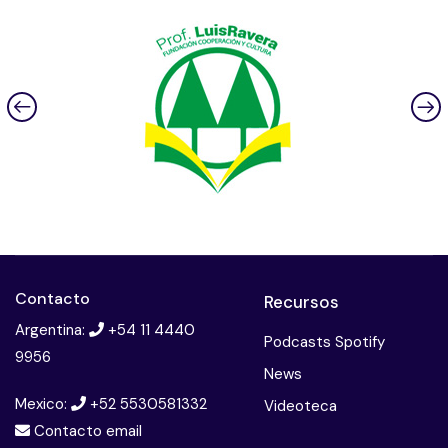
Contacto
Recursos
Argentina:
+54 11 4440
Podcasts Spotify
9956
News
Mexico:
+52 5530581332
Videoteca
Contacto email