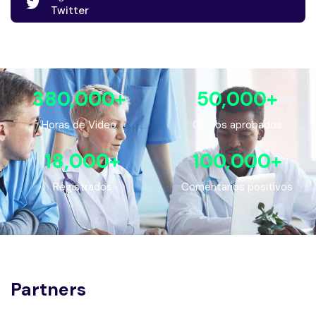
Twitter
380,000
+
50,000
+
Horas de Video
Cursos aprobados
18,000
+
100,000
+
Registrados
Comentarios positivos
Partners