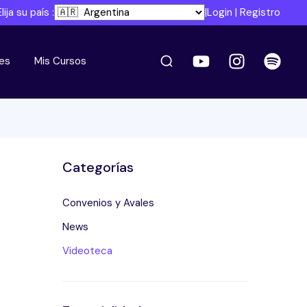
Elija su país :
|
Login
|
Registro
es
Mis Cursos
Categorías
Convenios y Avales
News
Videoteca