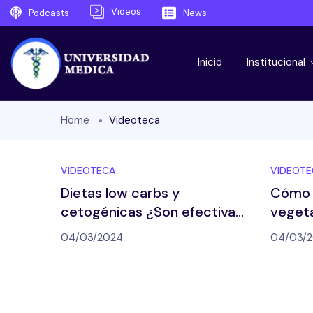
Videos
Podcasts
News
Inicio
Institucional
Home
Videoteca
VIDEOTECA
VIDEOTE
Dietas low carbs y
Cómo a
cetogénicas ¿Son efectivas?
vegeta
| Ayuno intermitente y
clínica
04/03/2024
04/03/
dietas low carb