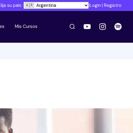
Elija su país :
|
Login
|
Registro
es
Mis Cursos