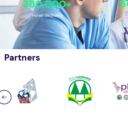
380,000
+
5
Horas de Video
Cu
Partners