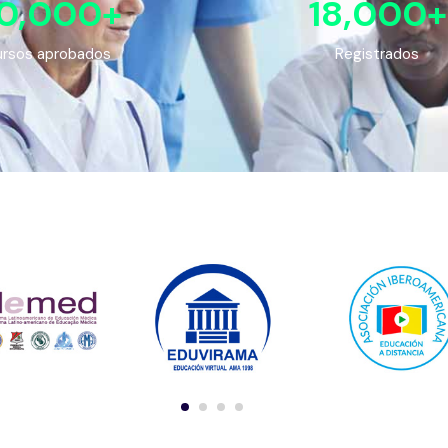
0,000
+
18,000
+
rsos aprobados
Registrados