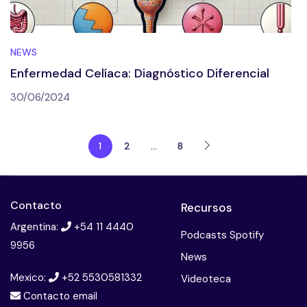
NEWS
Enfermedad Celíaca: Diagnóstico Diferencial
30/06/2024
1
2
…
8
Contacto
Recursos
Argentina:
+54 11 4440
Podcasts Spotify
9956
News
Mexico:
+52 5530581332
Videoteca
Contacto email