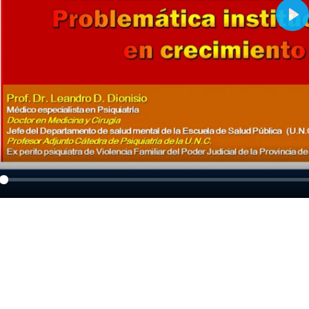
Pla
y