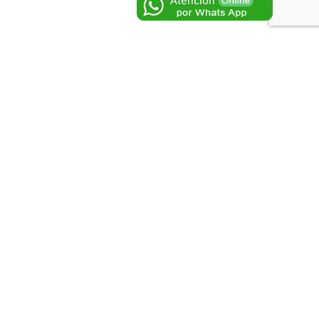
guiente
Redes Sociales
al
adémico
Login
–
Regístrese
spiciantes
dica Digital