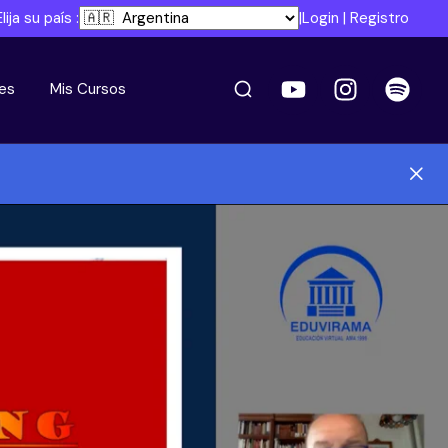
Elija su país :
|
Login
|
Registro
es
Mis Cursos