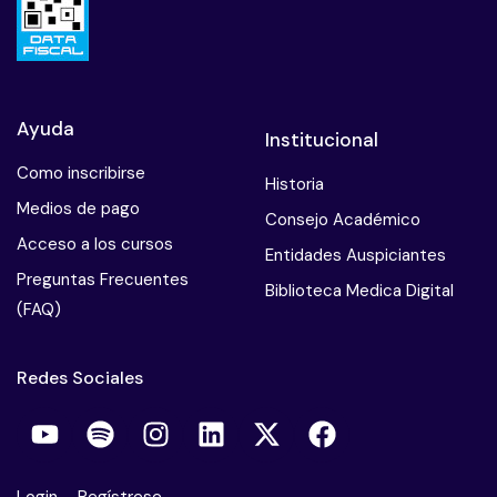
Mala praxis en psicoterapia
Obesidad y manejo nutricional
Ayuda
Institucional
El paciente suicida
Como inscribirse
Historia
Pericias psiquiatricas
Medios de pago
Consejo Académico
Psiconeuroendocrinologia
Acceso a los cursos
Entidades Auspiciantes
Preguntas Frecuentes
Parafilias
Biblioteca Medica Digital
(FAQ)
Salud mental del terapeuta
Redes Sociales
Sindrome de Burnout
Sme de estres postraumatico
Trastorno del control de los impulsos
Login
–
Regístrese