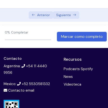
Abordaje terapeutico preventivo en oncologia
Bullying
Anterior
Siguiente
Cannabis, psicosis y esquizofrenia
0%
Completar
Consumo problematico de sustancias: Adiccion a
Marcar como completo
la cocaina
Terapia multifamiliar
Contacto
Recursos
El paciente borderline
Argentina:
+54 11 4440
Podcasts Spotify
9956
Esquizofrenia. diagnostico y tratamiento
News
Mexico:
+52 5530581332
Introduccion a la neuropsicologia
Videoteca
Contacto email
Introduccion a las imagenes en psiquiatria
Licencias psiquiatricas