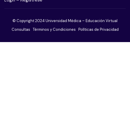
Trastorno obsesivo compulsivo
© Copyright 2024 Universidad Médica – Educación Virtual
Trastorno adictivo sin sustancias
Consultas
Términos y Condiciones
Políticas de Privacidad
Trastorno de ansiedad
Trastorno de la conducta alimentaria
Trastornos de la personalidad
Trastornos del sueño
Trastornos sexuales
Trastornos somatomorfos
Paciente agitado o violento
El paciente afectivo