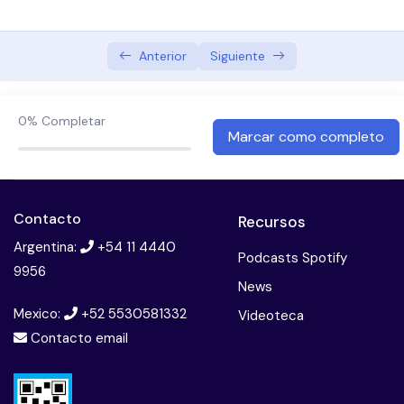
Abordaje terapeutico preventivo en oncologia
Bullying
Anterior
Siguiente
Cannabis, psicosis y esquizofrenia
0%
Completar
Consumo problematico de sustancias: Adiccion a
Marcar como completo
la cocaina
Terapia multifamiliar
Contacto
Recursos
El paciente borderline
Argentina:
+54 11 4440
Podcasts Spotify
9956
Esquizofrenia. diagnostico y tratamiento
News
Mexico:
+52 5530581332
Introduccion a la neuropsicologia
Videoteca
Contacto email
Introduccion a las imagenes en psiquiatria
Licencias psiquiatricas