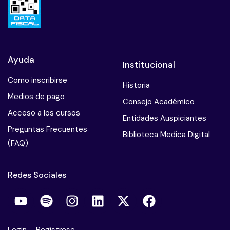
Mala praxis en psicoterapia
Obesidad y manejo nutricional
Ayuda
Institucional
El paciente suicida
Como inscribirse
Historia
Pericias psiquiatricas
Medios de pago
Consejo Académico
Psiconeuroendocrinologia
Acceso a los cursos
Entidades Auspiciantes
Preguntas Frecuentes
Parafilias
Biblioteca Medica Digital
(FAQ)
Salud mental del terapeuta
Redes Sociales
Sindrome de Burnout
Sme de estres postraumatico
Trastorno del control de los impulsos
Login
–
Regístrese