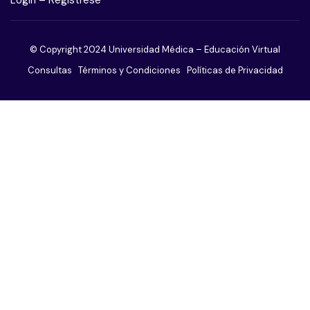
Trastorno obsesivo compulsivo
© Copyright 2024 Universidad Médica – Educación Virtual
Trastorno adictivo sin sustancias
Consultas
Términos y Condiciones
Políticas de Privacidad
Trastorno de ansiedad
Trastorno de la conducta alimentaria
Trastornos de la personalidad
Trastornos del sueño
Trastornos sexuales
Trastornos somatomorfos
Paciente agitado o violento
El paciente afectivo