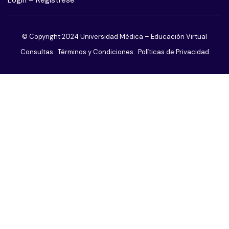
Trastorno obsesivo compulsivo
© Copyright 2024 Universidad Médica – Educación Virtual
Trastorno adictivo sin sustancias
Consultas
Términos y Condiciones
Políticas de Privacidad
Trastorno de ansiedad
Trastorno de la conducta alimentaria
Trastornos de la personalidad
Trastornos del sueño
Trastornos sexuales
Trastornos somatomorfos
Paciente agitado o violento
El paciente afectivo