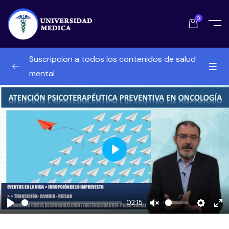
0
Suscripcion a todos los contenidos de salud
mental
Temario de cursos Salud Mental
0/44
Acoso laboral o mobbing
Abordaje psicologico al final de la vida
Play
Adaptacion al cancer
Alcoholismo. Introduccion
02:15
Alzehimer y otras demencias
Play
Unmute
Setting
En
ful