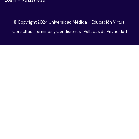
Trastorno obsesivo compulsivo
© Copyright 2024 Universidad Médica – Educación Virtual
Trastorno adictivo sin sustancias
Consultas
Términos y Condiciones
Políticas de Privacidad
Trastorno de ansiedad
Trastorno de la conducta alimentaria
Trastornos de la personalidad
Trastornos del sueño
Trastornos sexuales
Trastornos somatomorfos
Paciente agitado o violento
El paciente afectivo