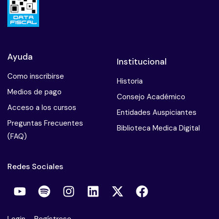
Mala praxis en psicoterapia
Obesidad y manejo nutricional
Ayuda
Institucional
El paciente suicida
Como inscribirse
Historia
Pericias psiquiatricas
Medios de pago
Consejo Académico
Psiconeuroendocrinologia
Acceso a los cursos
Entidades Auspiciantes
Preguntas Frecuentes
Parafilias
Biblioteca Medica Digital
(FAQ)
Salud mental del terapeuta
Redes Sociales
Sindrome de Burnout
Sme de estres postraumatico
Trastorno del control de los impulsos
Login
–
Regístrese