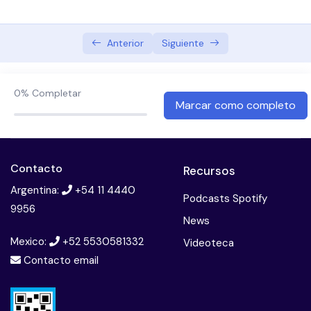
Abordaje terapeutico preventivo en oncologia
Bullying
Anterior
Siguiente
Cannabis, psicosis y esquizofrenia
0%
Completar
Consumo problematico de sustancias: Adiccion a
Marcar como completo
la cocaina
Terapia multifamiliar
Contacto
Recursos
El paciente borderline
Argentina:
+54 11 4440
Podcasts Spotify
9956
Esquizofrenia. diagnostico y tratamiento
News
Mexico:
+52 5530581332
Introduccion a la neuropsicologia
Videoteca
Contacto email
Introduccion a las imagenes en psiquiatria
Licencias psiquiatricas