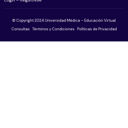
Trastorno obsesivo compulsivo
© Copyright 2024 Universidad Médica – Educación Virtual
Trastorno adictivo sin sustancias
Consultas
Términos y Condiciones
Políticas de Privacidad
Trastorno de ansiedad
Trastorno de la conducta alimentaria
Trastornos de la personalidad
Trastornos del sueño
Trastornos sexuales
Trastornos somatomorfos
Paciente agitado o violento
El paciente afectivo