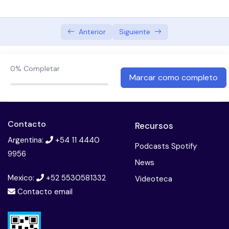
Abordaje terapeutico preventivo en oncologia
Bullying
Anterior
Siguiente
Cannabis, psicosis y esquizofrenia
0%
Completar
Consumo problematico de sustancias: Adiccion a
Marcar como completo
la cocaina
Terapia multifamiliar
Contacto
Recursos
El paciente borderline
Argentina:
+54 11 4440
Podcasts Spotify
9956
Esquizofrenia. diagnostico y tratamiento
News
Mexico:
+52 5530581332
Introduccion a la neuropsicologia
Videoteca
Contacto email
Introduccion a las imagenes en psiquiatria
Licencias psiquiatricas