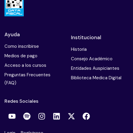
Mala praxis en psicoterapia
Obesidad y manejo nutricional
Ayuda
Institucional
El paciente suicida
Como inscribirse
Historia
Pericias psiquiatricas
Medios de pago
Consejo Académico
Psiconeuroendocrinologia
Acceso a los cursos
Entidades Auspiciantes
Preguntas Frecuentes
Parafilias
Biblioteca Medica Digital
(FAQ)
Salud mental del terapeuta
Redes Sociales
Sindrome de Burnout
Sme de estres postraumatico
Trastorno del control de los impulsos
Login
–
Regístrese