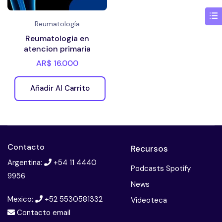
Reumatología
Reumatologia en
atencion primaria
AR$
16.000
Añadir Al Carrito
Contacto
Recursos
Argentina:
+54 11 4440
Podcasts Spotify
9956
News
Mexico:
+52 5530581332
Videoteca
Contacto email