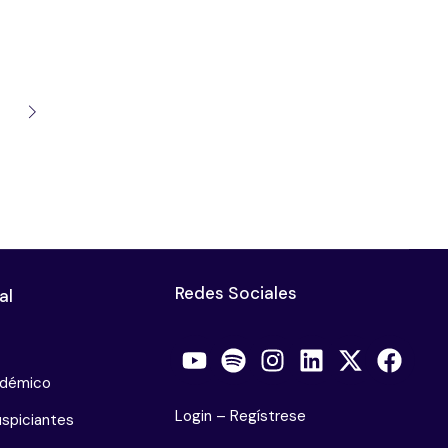
Redes Sociales
al
adémico
Login
–
Regístrese
spiciantes