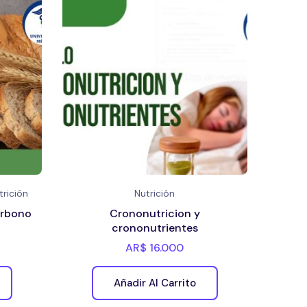
trición
Nutrición
arbono
Crononutricion y
crononutrientes
AR$
16.000
Añadir Al Carrito