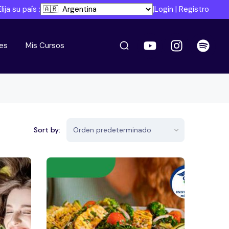
Elija su país :
|
Login
|
Registro
es
Mis Cursos
Sort by: