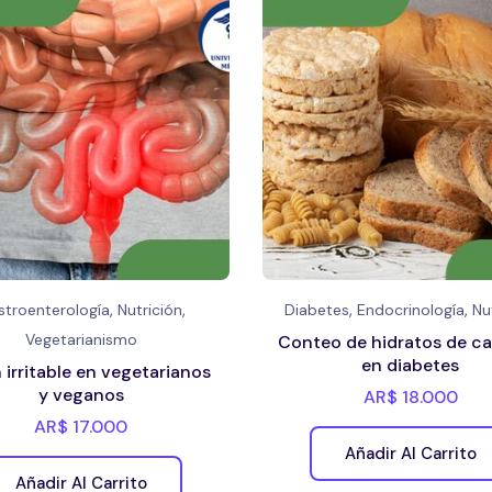
,
,
,
,
stroenterología
Nutrición
Diabetes
Endocrinología
Nu
Vegetarianismo
Conteo de hidratos de c
en diabetes
 irritable en vegetarianos
y veganos
AR$
18.000
AR$
17.000
Añadir Al Carrito
Añadir Al Carrito