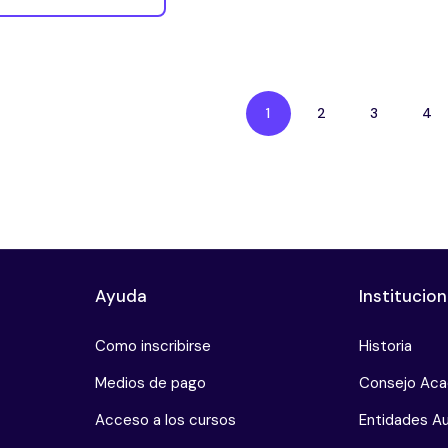
1
2
3
4
Ayuda
Institucion
Como inscribirse
Historia
Medios de pago
Consejo Ac
Acceso a los cursos
Entidades Au