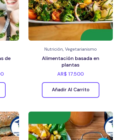
,
Nutrición
Vegetarianismo
as de
Alimentación basada en
plantas
00
AR$
17.500
Añadir Al Carrito