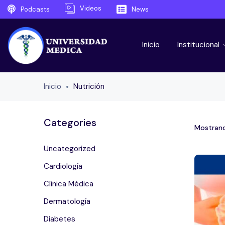
Videos
Podcasts
News
Inicio
Institucional
Inicio
Nutrición
Categories
Mostrand
Uncategorized
Cardiología
Clínica Médica
Dermatología
Diabetes