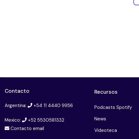
Contacto
Recursos
Argentina:
+54 11 4440 9956
Podcasts Spotify
News
Mexico:
+52 5530581332
Contacto email
Videoteca