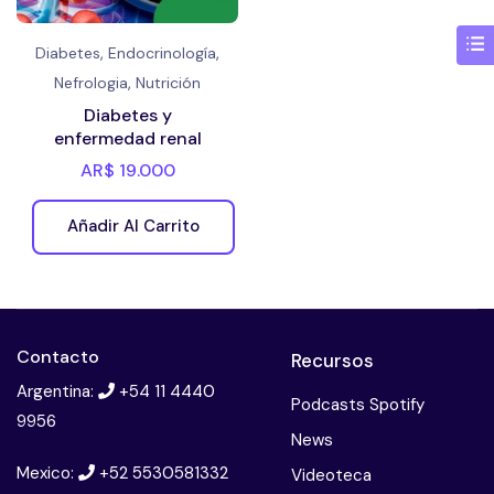
,
,
Diabetes
Endocrinología
,
Nefrologia
Nutrición
Diabetes y
enfermedad renal
AR$
19.000
Añadir Al Carrito
Contacto
Recursos
Argentina:
+54 11 4440
Podcasts Spotify
9956
News
Mexico:
+52 5530581332
Videoteca