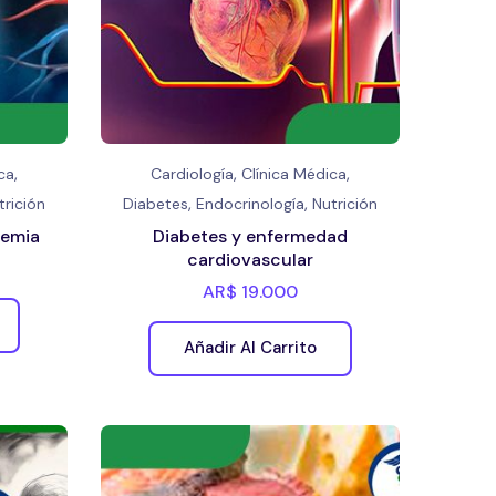
,
,
,
ca
Cardiología
Clínica Médica
,
,
trición
Diabetes
Endocrinología
Nutrición
islipidemia
Diabetes y enfermedad
cardiovascular
AR$
19.000
Añadir Al Carrito