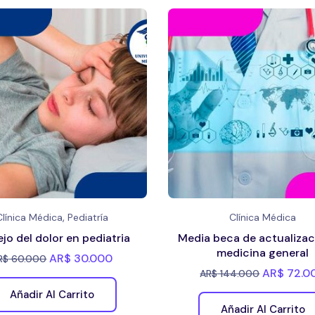
,
Clínica Médica
Pediatría
Clínica Médica
jo del dolor en pediatria
Media beca de actualizac
medicina general
AR$
30.000
R$
60.000
AR$
72.0
AR$
144.000
Añadir Al Carrito
Añadir Al Carrito