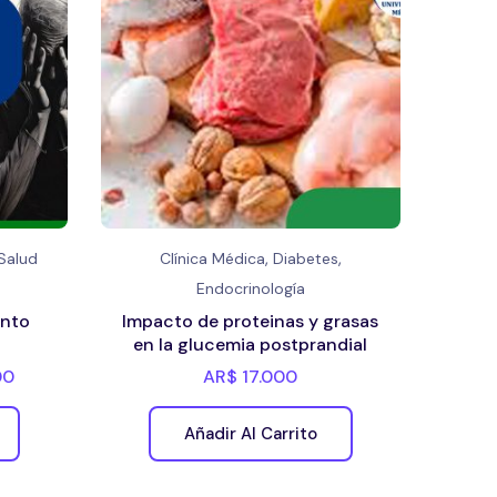
,
,
Salud
Clínica Médica
Diabetes
Endocrinología
ento
Impacto de proteinas y grasas
en la glucemia postprandial
00
AR$
17.000
Añadir Al Carrito