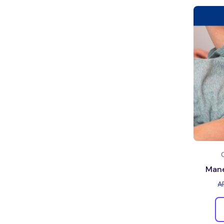
Mane
A