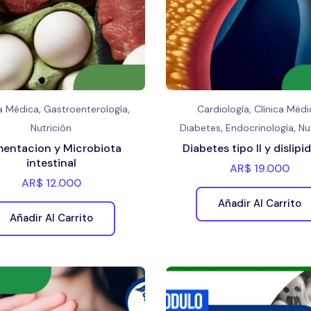
,
,
,
ca Médica
Gastroenterología
Cardiología
Clínica Médi
,
,
Nutrición
Diabetes
Endocrinología
Nu
mentacion y Microbiota
Diabetes tipo II y d
intestinal
AR$
19.000
AR$
12.000
Añadir Al Carrito
Añadir Al Carrito