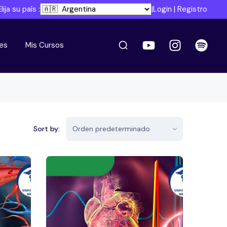
Elija su país :
|
Login
|
Registro
es
Mis Cursos
Sort by: