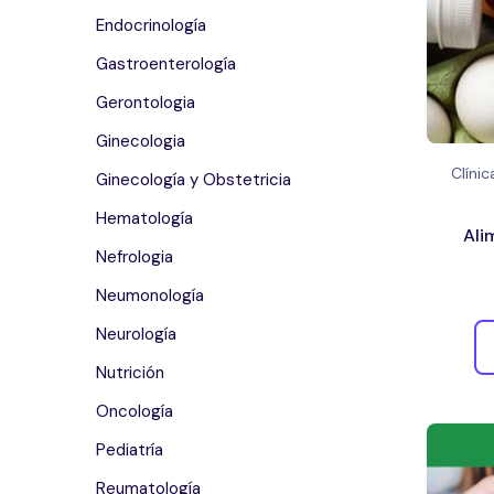
Endocrinología
Gastroenterología
Gerontologia
Ginecologia
Clíni
Ginecología y Obstetricia
Hematología
Ali
Nefrologia
Neumonología
Neurología
Nutrición
Oncología
Pediatría
Reumatología