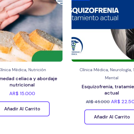
,
,
,
Clínica Médica
Nutrición
Clínica Médica
Neurología
Mental
medad celiaca y abordaje
nutricional
Esquizofrenia, tratami
actual
AR$
15.000
AR$
22.5
AR$
45.000
Añadir Al Carrito
Añadir Al Carrito