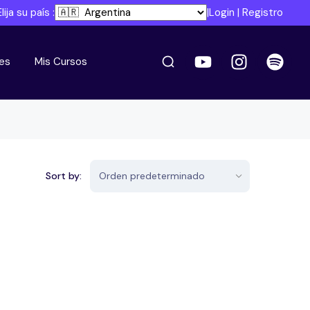
Elija su país :
|
Login
|
Registro
es
Mis Cursos
Sort by: