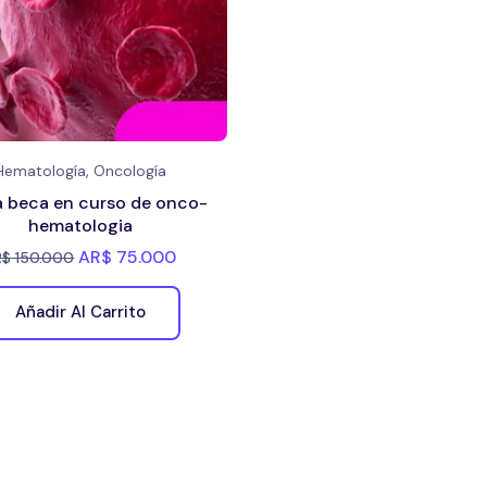
,
Hematología
Oncología
 beca en curso de onco-
hematologia
AR$
75.000
R$
150.000
Añadir Al Carrito