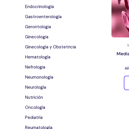
Endocrinología
Gastroenterología
Gerontologia
Ginecologia
Ginecología y Obstetricia
Media
Hematología
Nefrologia
A
Neumonología
Neurología
Nutrición
Oncología
Pediatría
Reumatología