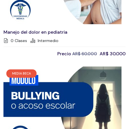
Manejo del dolor en pediatria
0 Clases
Intermedio
Precio
AR$
30.000
AR$
60.000
MEDIA BECA