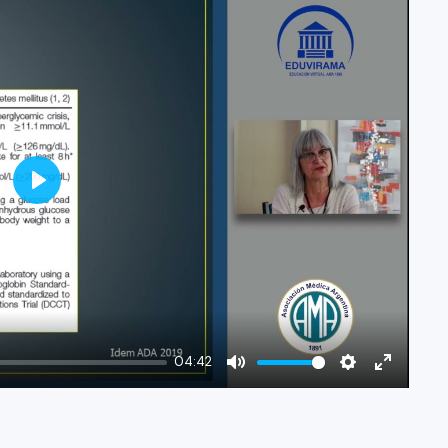
Play
04:42
Mute
Settings
Enter
fullscree