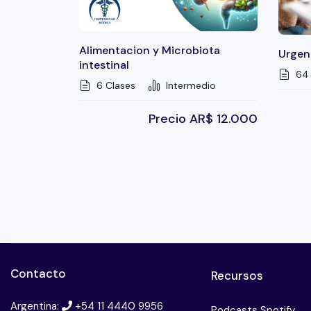
Alimentacion y Microbiota
Urgenc
intestinal
64 
6 Clases
Intermedio
Precio
AR$
12.000
Contacto
Recursos
Argentina:
+54 11 4440 9956
Podcasts Spotify