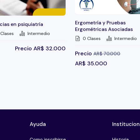
Ergometría y Pruebas
ias en psiquiatría
Ergométricas Asociadas
Clases
Intermedio
0 Clases
Intermedio
Precio
AR$
32.000
Precio
AR$
70.000
AR$
35.000
Ayuda
Institucion
Como inscribirse
Historia