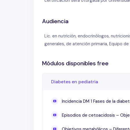
certificación será otorgada por Universid
AdDIT – ACR superior sin tratamiento –
cuerpo – Anticoncepción (educación en
Audiencia
– Riesgos en el adolescente con diabe
transición en equipo – Conclusiones
Lic. en nutrición, endocrinólogos, nutricio
generales, de atención primaria, Equipo d
Módulos disponibles free
Diabetes en pediatria
Incidencia DM 1 Fases de la diabet
Episodios de cetoacidosis – Obj
Objetivos metabólicos – Diferente