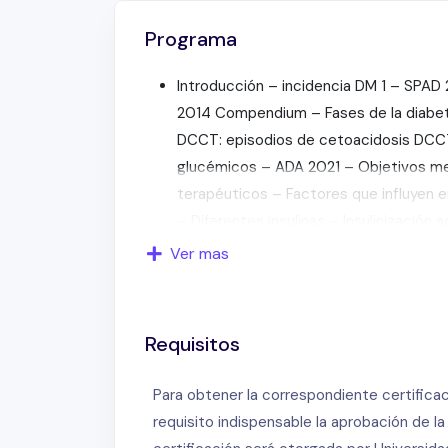
Programa
Introducción – incidencia DM 1 – SPAD 
2014 Compendium – Fases de la diabe
DCCT: episodios de cetoacidosis DCCT
glucémicos – ADA 2021 – Objetivos me
terapéuticos – Factores que influyen en
– Diferentes insulinas – Insulinizaci
nutricionales – Aumento del riesgo de
Ver mas
complicaciones en DM1 a lo largo de l
Mauriac – Factores que influyen en el 
de complicaciones – La adolescencia c
Requisitos
Trastornos alimentarios – Desafios nut
Tabaco y alcohol – Cetoacidosis – Rie
Para obtener la correspondiente certifica
algunas causas de muerte en el adulto 
requisito indispensable la aprobación de l
se encuentran en una particular situac