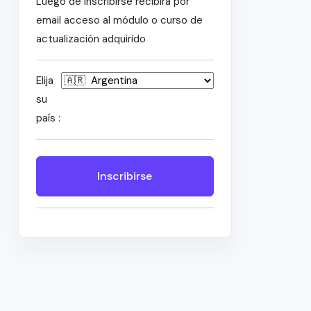
Luego de inscribirse recibirá por
email acceso al módulo o curso de
actualización adquirido
Elija
su
país :
Inscribirse
n