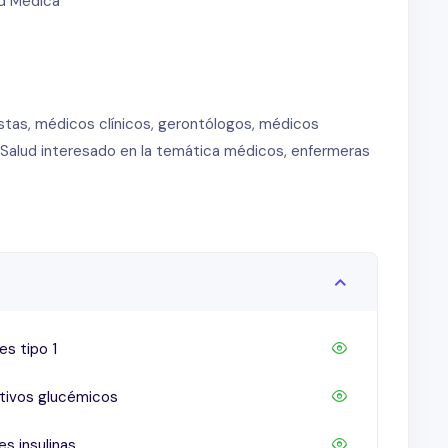
ad Medica
 Derecho a la desición sobre el cuidado del propio
 el cuidado) – Inhibidores de la enzima convertidora
tes – Tener en cuenta… – ISPAD Valencia – Trabajar la
nistas, médicos clínicos, gerontólogos, médicos
e Salud interesado en la temática médicos, enfermeras
es tipo 1
etivos glucémicos
s insulinas