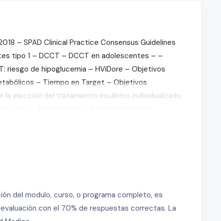
2018 – SPAD Clinical Practice Consensus Guidelines
tes tipo 1 – DCCT – DCCT en adolescentes – –
: riesgo de hipoglucemia – HViDore – Objetivos
tabólicos – Tiempo en Target – Objetivos
 la elección del tratamiento insulínico individualizado
ón adecuada – Alimentación – Recomendaciones
 obesidad – Prevención de obesidad – Las
os años – Complicaciones – Crecimiento – Sindrome de
deterioro del control glucémico y aumentan el riesgo
omo situación vital y social – Pandemia Covid 19 –
ricionales – Trastornos de la conducta alimentaria –
sgo de CA anteriores – Uso de cannabis – Cuáles son
ción del modulo, curso, o programa completo, es
joven – Trastornos psiquiátricos – Los niños con DM1
a evaluación con el 70% de respuestas correctas. La
ión de riesgo – ISPAD 2018: detección de dislipidemia –