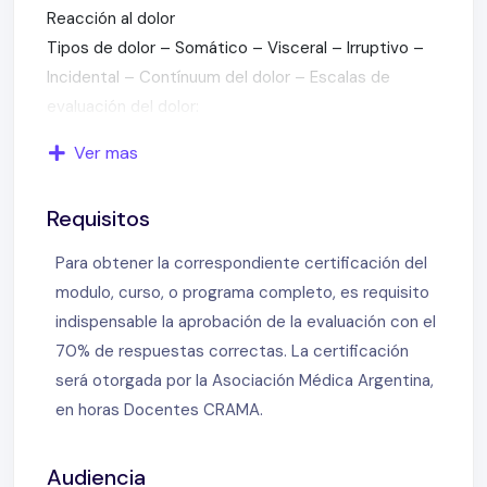
Reacción al dolor
Tipos de dolor – Somático – Visceral – Irruptivo –
Incidental – Contínuum del dolor – Escalas de
evaluación del dolor:
Conductuales
: FLACC – FLACC MODIFICADA –
Ver mas
CRIES – NIPS – CHEOPS – LLANTO – COMFORT
Visuales:
VISUAL ANÁLOGA
–
VISUAL NUMÉRICA
–
Requisitos
FACES
–
WONG-BAKER
–
OUCHER – Dolor fetal:
Fisiopatología del dolor
Para obtener la correspondiente certificación del
Receptores del dolor – Vías del dolor – Asta
modulo, curso, o programa completo, es requisito
posterior medular y láminas de Rexed – Analgesia
indispensable la aprobación de la evaluación con el
endógena: Modulación descendente
70% de respuestas correctas. La certificación
Teoría de la compuerta de Melzack & Wall – Carga
será otorgada por la Asociación Médica Argentina,
dolorosa y tiempo de evolución – Blancos
en horas Docentes CRAMA.
terapéuticos – Consecuencias a corto y largo plazo
Consecuencias por órganos y sistemas –
Audiencia