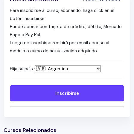
– CARBAMAZEPINA
Para inscribirse al curso, abonando, haga click en el
KETAMINA – Alfa-2-Agonistas: DEXMEDETOMIDINA
botón Inscribirse.
Puede abonar con tarjeta de crédito, débito, Mercado
Pago o Pay Pal
Luego de inscribirse recibirá por email acceso al
módulo o curso de actualización adquirido
Elija su país :
Inscribirse
Cursos Relacionados