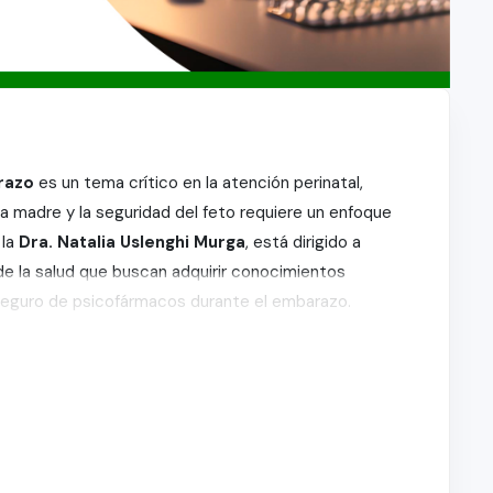
razo
es un tema crítico en la atención perinatal,
 la madre y la seguridad del feto requiere un enfoque
 la
Dra. Natalia Uslenghi Murga
, está dirigido a
de la salud que buscan adquirir conocimientos
o seguro de psicofármacos durante el embarazo.
as, antipsicóticos y antidepresivos, apoyado en casos
a de los conceptos. Los participantes aprenderán a
tamientos psicofarmacológicos, optimizando los
l bebé.