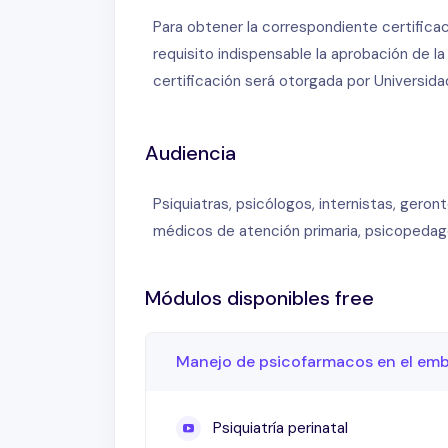
¿Qué aprenderás en este modulo?
Para obtener la correspondiente certifica
Psiquiatría perinatal:
Principios funda
requisito indispensable la aprobación de l
feto.
certificación será otorgada por Universid
Uso de psicofármacos en el embara
responsable.
Audiencia
Benzodiacepinas, antipsicóticos y 
diferentes escenarios clínicos.
Psiquiatras, psicólogos, internistas, gero
Casos clínicos reales:
Análisis de cas
médicos de atención primaria, psicopedag
en contextos reales.
Enlaces y recursos adicionales:
Módulos disponibles free
Descubre el
Curso Superior de Salud Me
Asociación Argentina de Psiquiatría (
AAP
) 
Manejo de psicofarmacos en el em
Consulta el listado completo de avales
aqu
Más cursos relacionados sobre salud menta
Psiquiatría perinatal