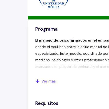
Programa
El
manejo de psicofármacos en el emba
donde el equilibrio entre la salud mental de
especializado. Este modulo, coordinado por
médicos, psicólogos y otros profesionales 
avanzados en psiquiatría perinatal y el us
El programa aborda el uso de benzodiacepin
Ver mas
clínicos reales para una aplicación práctic
evaluar los riesgos y beneficios de los tra
resultados tanto para la madre como para e
Requisitos