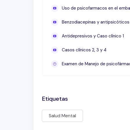
mental
.
Uso de psicofarmacos en el emb
Consulta las
directrices del Instituto Naci
Benzodiacepinas y antipsicóticos
perinatal
para profundizar en el manejo integ
Antidepresivos y Caso clínico 1
Participa en este modulo
y adquiere herra
perinatal y el manejo de psicofármacos dur
Casos clínicos 2, 3 y 4
Examen de Manejo de psicofárma
Etiquetas
Salud Mental