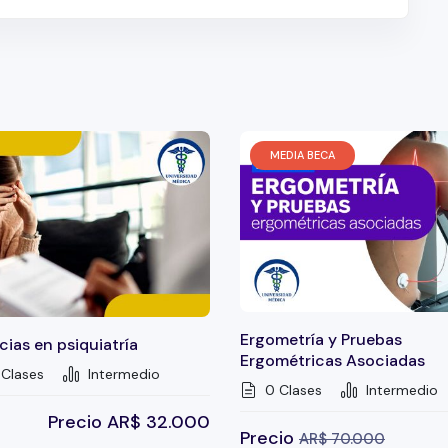
MEDIA BECA
Ergometría y Pruebas
ias en psiquiatría
Ergométricas Asociadas
Clases
Intermedio
0 Clases
Intermedio
Precio
AR$
32.000
Precio
AR$
70.000