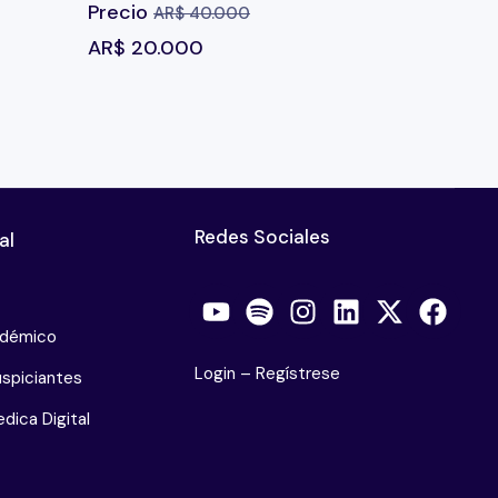
Precio
AR$
40.000
AR$
20.000
Redes Sociales
al
adémico
Login
–
Regístrese
spiciantes
dica Digital