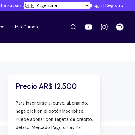
Elija su país :
|
Login
|
Registro
es
Mis Cursos
Precio
AR$
12.500
Para inscribirse al curso, abonando,
haga click en el botón Inscribirse.
Puede abonar con tarjeta de crédito,
débito, Mercado Pago o Pay Pal