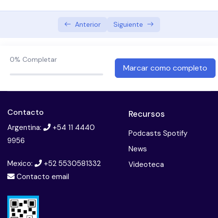
Fibra – Prebióticos
Anterior
Siguiente
Carbohidratos cadena corta
0%
Lactosa
Completar
Marcar como completo
Fructosa
Fructanos
Contacto
Recursos
Polioles
Argentina:
+54 11 4440
Podcasts Spotify
9956
FODMAPs
News
Mexico:
+52 5530581332
Videoteca
Cuadro de ejemplos
Contacto email
MÓDULO 3: ALIMENTOS Y FODMAPs
0/7
MÓDULO 4: DIETA BAJA EN FODMAPs
0/15