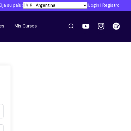
Elija su país :
|
Login
|
Registro
es
Mis Cursos