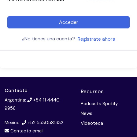
Acceder
¿No tienes una cuenta?
Regístrate ahora
Contacto
Recursos
Argentina:
+54 11 4440
Podcasts Spotify
9956
News
Mexico:
+52 5530581332
Videoteca
Contacto email