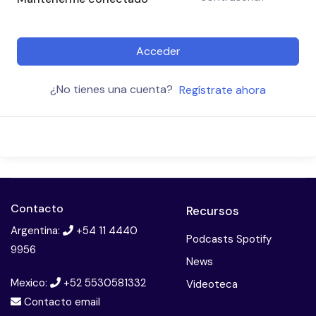
Acceder
¿No tienes una cuenta?
Regístrate ahora
Contacto
Recursos
Argentina:
+54 11 4440
Podcasts Spotify
9956
News
Mexico:
+52 5530581332
Videoteca
Contacto email