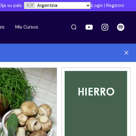
Elija su país :
|
Login
|
Registro
es
Mis Cursos