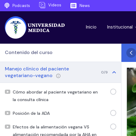
Videos
Podcasts
News
Inicio
Institucional
Contenido del curso
Manejo clínico del paciente
0/9
vegetariano-vegano
Cómo abordar al paciente vegetariano en
la consulta clínica
Posición de la ADA
Efectos de la alimentación vegana VS
alimentación recomendada por la AHA en