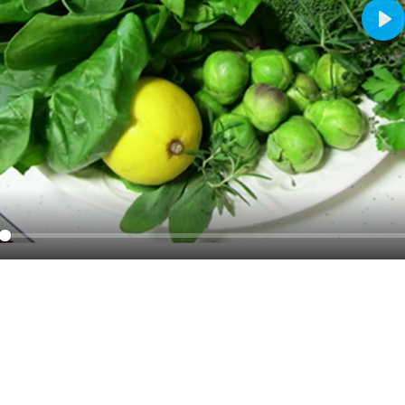
Pla
y