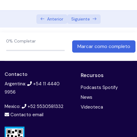
Vegetarianismo en pediatria
0/6
Introducción – Definición vegetarianismo – Avales
Anterior
Siguiente
de organismos
Leche materna
0%
Completar
Marcar como completo
Primeras comidas
Nutrientes a considerar: Vitamina B12
Contacto
Recursos
Vitamina D – Hierro
Argentina:
+54 11 4440
Podcasts Spotify
9956
OMEGA 3 – Calcio – Zinc – Yodo – Proteínas –
News
Conclusiones
Mexico:
+52 5530581332
Videoteca
Contacto email