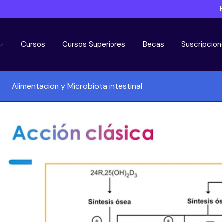
Cursos
Cursos Superiores
Becas
Suscripcion
Alimentacion y Microbiota intestinal