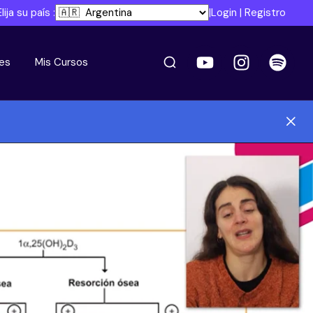
Elija su país :
|
Login
|
Registro
es
Mis Cursos