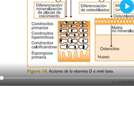
Pla
y