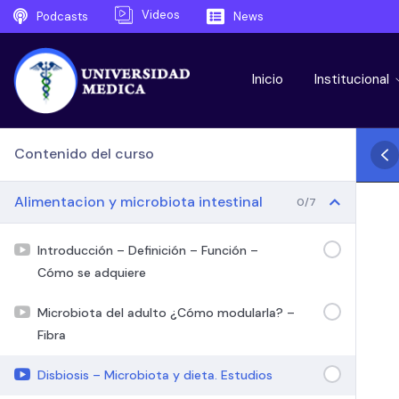
Videos
Podcasts
News
Inicio
Institucional
Contenido del curso
Alimentacion y microbiota intestinal
0/7
Introducción – Definición – Función –
Cómo se adquiere
Microbiota del adulto ¿Cómo modularla? –
Fibra
Disbiosis – Microbiota y dieta. Estudios