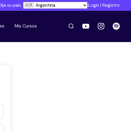
Elija su país :
|
Login
|
Registro
es
Mis Cursos