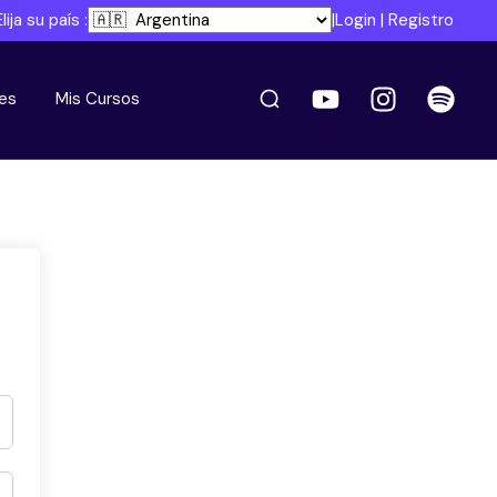
Elija su país :
|
Login
|
Registro
es
Mis Cursos