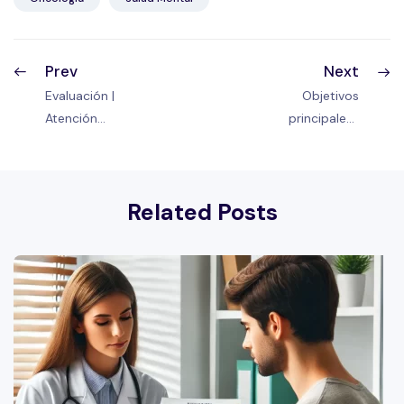
Prev
Next
Evaluación |
Objetivos
Atención
principales |
psicoterapéutica
Atención
preventiva en
psicoterapéutica
oncología
preventiva en
Related Posts
oncología