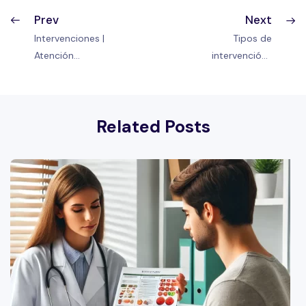
Prev
Next
Intervenciones |
Tipos de
Atención
intervención |
psicoterapéutica
Atención
preventiva en
psicoterapéutica
oncología
preventiva en
Related Posts
oncología