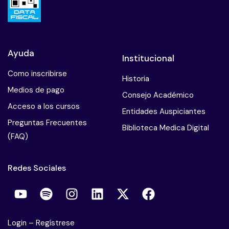
Variantes del prototipo narcisista en la violencia
de pareja
Ayuda
Trastorno límite. Personalidad desregulada en la
Institucional
violencia de pareja
Como inscribirse
Historia
Medios de pago
Personalidades obsesivas en la violencia de pareja
Consejo Académico
Acceso a los cursos
Entidades Auspiciantes
Personalidades paranoicas en la violencia de
Preguntas Frecuentes
Biblioteca Medica Digital
pareja
(FAQ)
Conclusiones de la violencia de pareja
Redes Sociales
Examen Violencia de Pareja y Personalidad
Violenta
Login
–
Regístrese