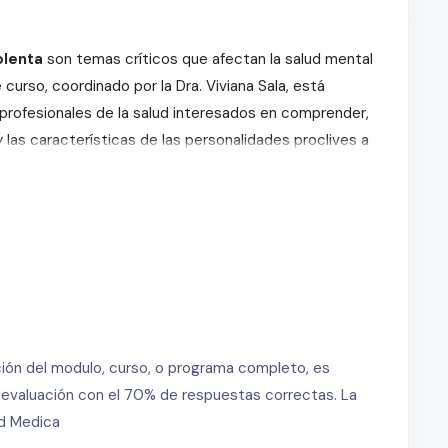
olenta
son temas críticos que afectan la salud mental
 curso, coordinado por la Dra. Viviana Sala, está
profesionales de la salud interesados en comprender,
y las características de las personalidades proclives a
a violencia conyugal, las dificultades para la denuncia,
y psicológica. Además, analizarás tipos de
tas, incluyendo personalidad narcisista, trastorno
 combina teoría y práctica para brindar herramientas
ción del modulo, curso, o programa completo, es
a evaluación con el 70% de respuestas correctas. La
ficación y análisis de las dinámicas presentes en
ad Medica