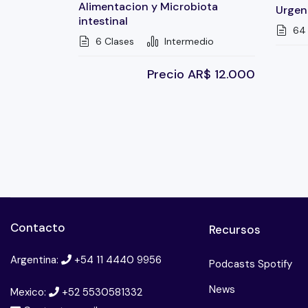
Alimentacion y Microbiota
Urgenc
intestinal
64 
6 Clases
Intermedio
Precio
AR$
12.000
Contacto
Recursos
Argentina:
+54 11 4440 9956
Podcasts Spotify
News
Mexico:
+52 5530581332