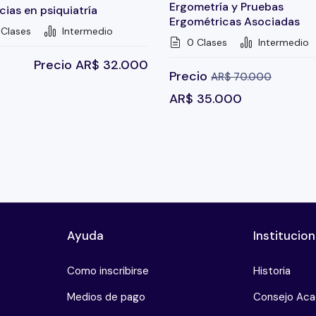
Ergometría y Pruebas
ias en psiquiatría
Ergométricas Asociadas
Clases
Intermedio
0 Clases
Intermedio
Precio
AR$
32.000
Precio
AR$
70.000
AR$
35.000
Ayuda
Institucion
Como inscribirse
Historia
Medios de pago
Consejo Ac