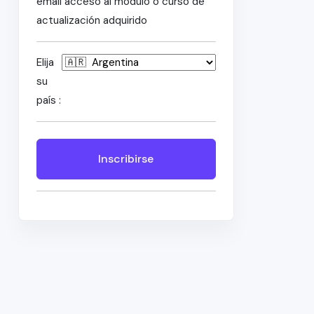
email acceso al módulo o curso de
actualización adquirido
Elija
su
país :
Inscribirse
n