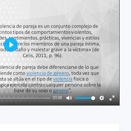
Play
01:38
Mute
Settings
Enter
fullscree