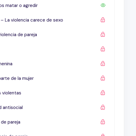
os matar o agredir
vanzadas para abordar la violencia de pareja y las
tas en tu práctica profesional.
 – La violencia carece de sexo
violencia de pareja
menina
parte de la mujer
 violentas
 antisocial
 de pareja