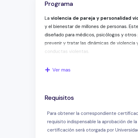
Programa
La
violencia de pareja y personalidad vi
y el bienestar de millones de personas. Este
diseñado para médicos, psicólogos y otros 
prevenir y tratar las dinámicas de violencia 
conductas violentas.
Explorarás aspectos clave como el ciclo de l
Ver mas
y las diferencias entre violencia emocional 
personalidades asociadas a conductas violen
límite y personalidad antisocial. Este curso
Requisitos
efectivas en el manejo de estos casos.
Para obtener la correspondiente certifica
¿Qué aprenderás en este curso?
requisito indispensable la aprobación de l
Ciclo de la violencia conyugal:
Identi
certificación será otorgada por Universid
relaciones abusivas.