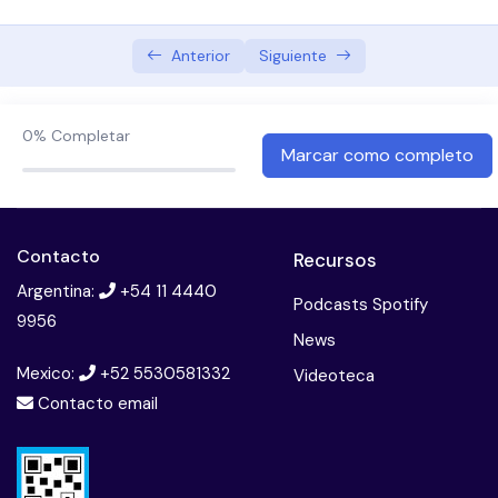
Addition of Bevacizumab to Atezolizumab and
Anterior
Siguiente
Chemotherapy Prolongs Survival of EGFR/ALK +
Patients
0%
Completar
Clinical case
Marcar como completo
The Future of Cancer Therapy
NTRK inhibitors
Contacto
Recursos
Argentina:
+54 11 4440
BRAF/MEK Inhibitors
Podcasts Spotify
9956
News
ORR slightly in favor of combination
Mexico:
+52 5530581332
Videoteca
Examen Tratamiento del Cáncer de Pulmón
Contacto email
Avanzado