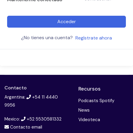
Acceder
¿No tienes una cuenta?
Regístrate ahora
Contacto
Recursos
Argentina:
+54 11 4440
Podcasts Spotify
9956
News
Mexico:
+52 5530581332
Videoteca
Contacto email