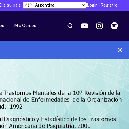
Elija su país :
|
Login
|
Registro
es
Mis Cursos