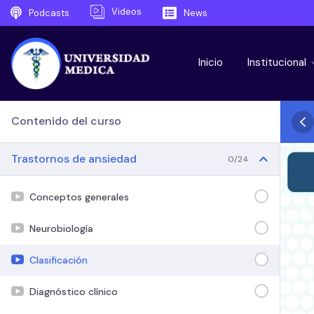
Videos
Podcasts
News
Inicio
Institucional
Contenido del curso
Trastornos de ansiedad
0/24
Conceptos generales
Neurobiología
Clasificación
Diagnóstico clínico