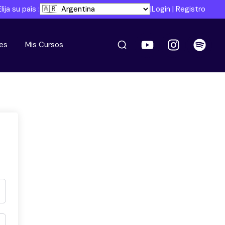
Elija su país :
|
Login
|
Registro
es
Mis Cursos