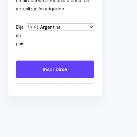
email acceso al módulo o curso de
actualización adquirido
Elija
su
país :
Inscribirse
n