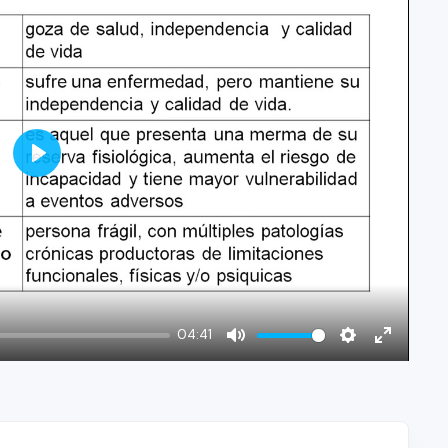
Play
04:41
Mute
Settings
Enter
fullscree