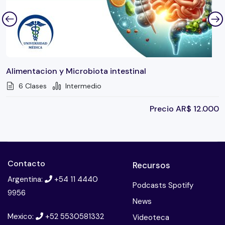
Alimentacion y Microbiota intestinal
6 Clases
Intermedio
Precio
AR$
12.000
Contacto
Recursos
Argentina:
+54 11 4440
Podcasts Spotify
9956
News
Mexico:
+52 5530581332
Videoteca