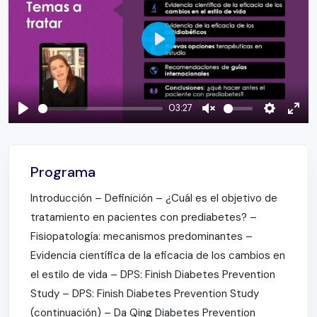
Play
03:27
Play
Unmute
Settings
Ente
full
Programa
Introducción – Definición – ¿Cuál es el objetivo de
tratamiento en pacientes con prediabetes? –
Fisiopatología: mecanismos predominantes –
Evidencia científica de la eficacia de los cambios en
el estilo de vida – DPS: Finish Diabetes Prevention
Study – DPS: Finish Diabetes Prevention Study
(continuación) – Da Qing Diabetes Prevention