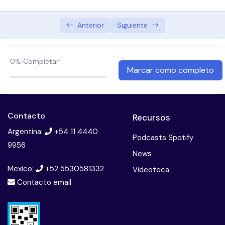
Neurobiología
Anterior
Siguiente
Niveles de evidencia
Recomendaciones farmacológicas
0%
Completar
Marcar como completo
Dosis recomendada
Fases de estabilización post crisis
Contacto
Recursos
Medicacion en fase estable
Argentina:
+54 11 4440
Podcasts Spotify
Clozapina mecanismo de accion y dosis
9956
News
Antipsicóticos
Mexico:
+52 5530581332
Videoteca
Contacto email
Control al inicio del tratamiento
Examen Esquizofrenia