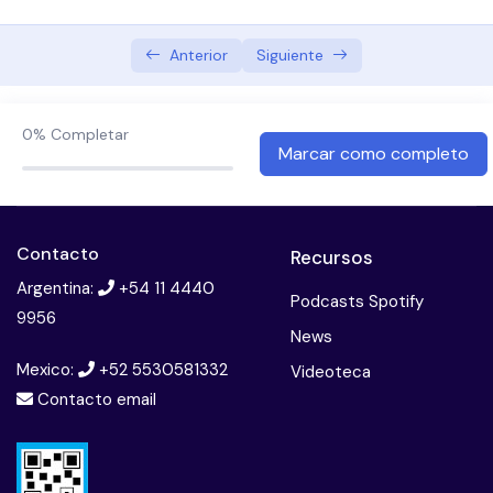
Neurobiología
Anterior
Siguiente
Niveles de evidencia
Recomendaciones farmacológicas
0%
Completar
Marcar como completo
Dosis recomendada
Fases de estabilización post crisis
Contacto
Recursos
Medicacion en fase estable
Argentina:
+54 11 4440
Podcasts Spotify
Clozapina mecanismo de accion y dosis
9956
News
Antipsicóticos
Mexico:
+52 5530581332
Videoteca
Contacto email
Control al inicio del tratamiento
Examen Esquizofrenia