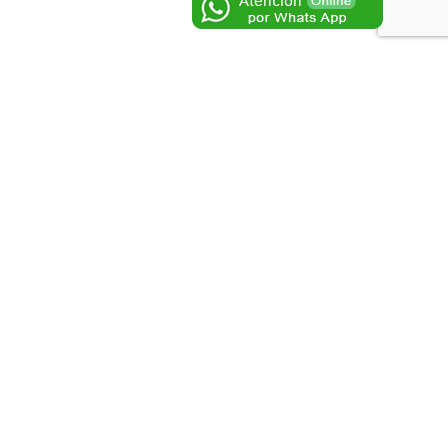
guiente
Redes Sociales
al
adémico
Login
–
Regístrese
spiciantes
dica Digital