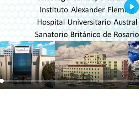
Pla
y