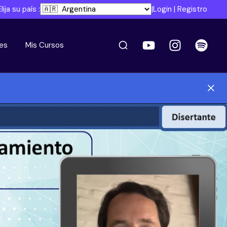
Elija su país :
|
Login
|
Registro
es
Mis Cursos