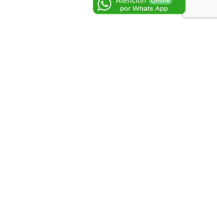
guiente
Redes Sociales
al
adémico
Login
–
Regístrese
spiciantes
dica Digital