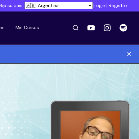
Elija su país :
|
Login
|
Registro
es
Mis Cursos