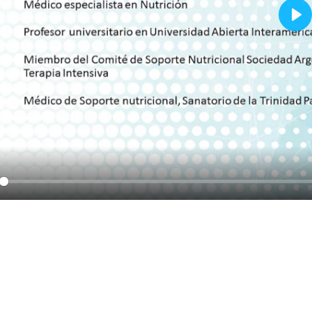
Pla
y