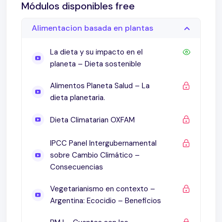
Módulos disponibles free
seguridad en todas las etapas de la vida.
Ejemplos prácticos: alimentos derivados de
Alimentacion basada en plantas
plantas y “Mi Plato Vegano”.
La dieta y su impacto en el
¿Por qué inscribirte?
planeta – Dieta sostenible
Este curso proporciona herramientas prácticas y
Alimentos Planeta Salud – La
científicas para aplicar dietas basadas en plantas
dieta planetaria.
en el ámbito profesional, beneficiando tanto a tus
pacientes como al medio ambiente.
Dieta Climatarian OXFAM
¿Qué aprenderás en este curso?
IPCC Panel Intergubernamental
sobre Cambio Climático –
Patrones alimentarios en la alimentación
Consecuencias
basada en plantas:
Vegetarianismo,
Vegetarianismo en contexto –
veganismo y dieta planetaria.
Argentina: Ecocidio – Beneficios
Impacto ambiental:
Dietas sostenibles y su
relación con el cambio climático.