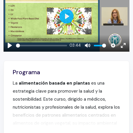
Play
03:44
Play
Mute
Settings
Ente
full
Programa
La
alimentación basada en plantas
es una
estrategia clave para promover la salud y la
sostenibilidad. Este curso, dirigido a médicos,
nutricionistas y profesionales de la salud, explora los
beneficios de patrones alimentarios centrados en
alimentos de origen vegetal, su impacto ambiental
y su seguridad para todas las etapas de la vida.