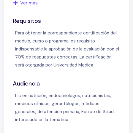
Ver mas
A través de un análisis detallado, aprenderás cómo
Requisitos
implementar estas dietas en contextos clínicos,
abordando temas como el vegetarianismo, la dieta
Para obtener la correspondiente certificación del
planetaria y patrones como “Mi Plato Vegano”.
modulo, curso o programa, es requisito
También se estudiará el respaldo científico de
indispensable la aprobación de la evaluación con el
instituciones como la Academia de Nutrición y
70% de respuestas correctas. La certificación
Dietética, el informe Eat Lancet 2019 y las
será otorgada por Universidad Medica
recomendaciones del IPCC sobre cambio climático.
Temas destacados del curso:
Audiencia
Lic en nutrición, endocrinólogos, nutricionistas,
Diversos patrones en la alimentación basada en
médicos clínicos, gerontólogos, médicos
plantas: dieta planetaria, climática y vegana.
generales, de atención primaria, Equipo de Salud
Impacto ambiental: cómo estas dietas
interesado en la temática
contribuyen a mitigar el cambio climático.
Beneficios para la salud: evidencia científica y