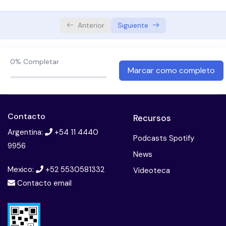
Vegetarianismo en contexto – Argentina: Ecocidio
– Beneficios
Anterior
Siguiente
BMJ – Cuantos son los vegetarianos? – Que
comen los veganos? – Mi Plato Vegano
0%
Completar
Marcar como completo
Alimentos derivados de plantas – Son seguras
estas alimentaciones?
Examen Alimentación Basada en Plantas
Contacto
Recursos
Argentina:
+54 11 4440
Podcasts Spotify
9956
News
Mexico:
+52 5530581332
Videoteca
Contacto email