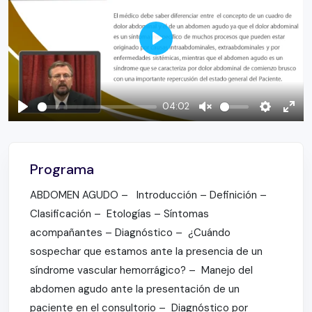
Play
04:02
Play
Unmute
Settings
Ente
full
Programa
ABDOMEN AGUDO – Introducción – Definición –
Clasificación – Etologías – Síntomas
acompañantes – Diagnóstico – ¿Cuándo
sospechar que estamos ante la presencia de un
síndrome vascular hemorrágico? – Manejo del
abdomen agudo ante la presentación de un
paciente en el consultorio – Diagnóstico por