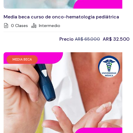
Media beca curso de onco-hematologia pediátrica
0 Clases
Intermedio
Precio
AR$
32.500
AR$
65.000
MEDIA BECA