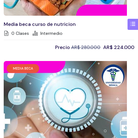
Media beca curso de nutricion
0 Clases
Intermedio
Precio
AR$
224.000
AR$
280.000
MEDIA BECA