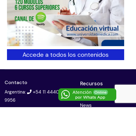
Accede a todos los contenidos
Contacto
Recursos
Argentina:
+54 11 4440
Podcasts Spotify
9956
News
Mexico:
+52 5530581332
Videoteca
Contacto email