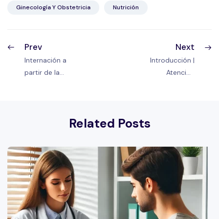
Ginecología Y Obstetricia
Nutrición
Prev
Next
Internación a
Introducción |
partir de la
Atención
semana 37 |
psicoterapéutica
Diabetes
preventiva en
pregestacional
oncología
Related Posts